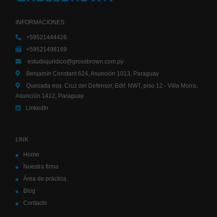
INFORMACIONES
+59521444426
+59521498169
estudiojuridico@grossbrown.com.py
Benjamín Constant 624, Asunción 1013, Paraguay
Quesada esq. Cruz del Defensor, Edif. NWT, piso 12 - Villa Morra,
Asunción 1412, Paraguay
LinkedIn
LINK
Home
Nuestra firma
Área de práctica
Blog
Contacto