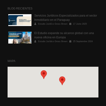
BLOG RECIENTES
Servicios Jurídicos Especializados para el sector
Inmobiliario en el Paraguay
Estudio Juridíco Gross Brown
17 Junio 2025
El Estudio expande su alcance global con una
nueva oficina en Europa
Estudio Jurídico Gross Brown
25 Septiembre 2024
MAPA