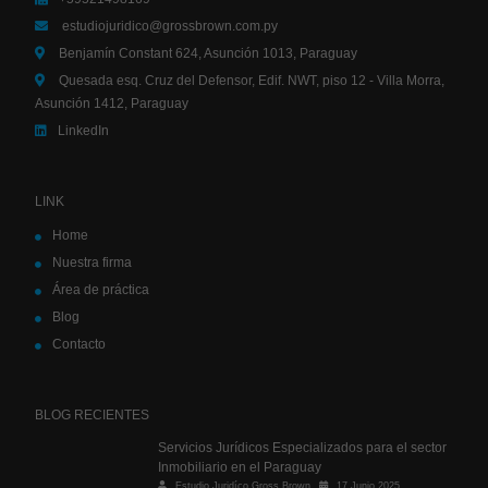
estudiojuridico@grossbrown.com.py
Benjamín Constant 624, Asunción 1013, Paraguay
Quesada esq. Cruz del Defensor, Edif. NWT, piso 12 - Villa Morra,
Asunción 1412, Paraguay
LinkedIn
LINK
Home
Nuestra firma
Área de práctica
Blog
Contacto
BLOG RECIENTES
Servicios Jurídicos Especializados para el sector
Inmobiliario en el Paraguay
Estudio Juridíco Gross Brown
17 Junio 2025