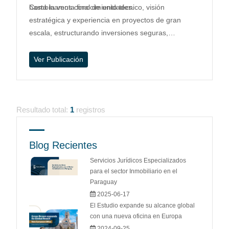
hasta la venta final de unidades.
Combinamos conocimiento técnico, visión
estratégica y experiencia en proyectos de gran
escala, estructurando inversiones seguras,
eficientes y ajustadas a la normativa local e
internacional...
Ver Publicación
Resultado total:
1
registros
Blog Recientes
Servicios Jurídicos Especializados
para el sector Inmobiliario en el
Paraguay
2025-06-17
El Estudio expande su alcance global
con una nueva oficina en Europa
2024-09-25