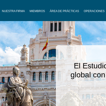
NUESTRA FIRMA
MIEMBROS
ÁREA DE PRÁCTICAS
OPERACIONES
Ayudando 
crecer y l
Contacte con nosotros, cu
propuesta de