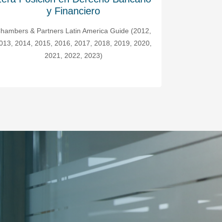
Premios Latinoamericanos Chambers & Partners
Chambers & P
(2011, 2013, 2015, 2016, 2019)