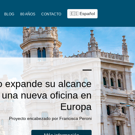
BLOG
80 AÑOS
CONTACTO
ESTUDIO JURIDICO GROSS BROWN
a nuestros clientes a
ograr sus metas desde
Next
1944
éntenos lo que necesita y le presentaremos una
 trabajo hecha a medida de sus requerimientos.