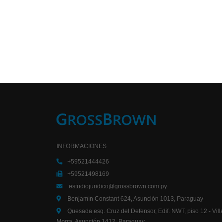
INFORMACIONES
+59521444426
+59521498169
estudiojuridico@grossbrown.com.py
Benjamín Constant 624, Asunción 1013, Paraguay
Quesada esq. Cruz del Defensor, Edif. NWT, piso 12 - Vill
Morra, Asunción 1412, Paraguay