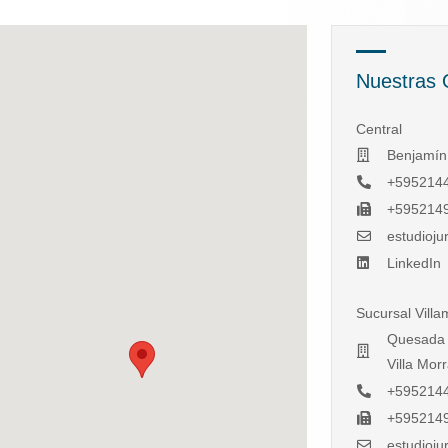
Nuestras 
Central
Benjamín
+595214
+595214
estudioj
LinkedIn
Sucursal Villa
Quesada e
Villa Mor
+595214
+595214
estudioj