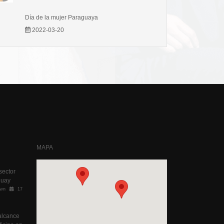
Día de la mujer Paraguaya
2022-03-20
MAPA
sector
guay
own
17
alcance