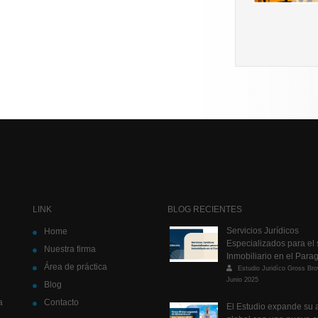
LINK
BLOG RECIENTES
Servicios Jurídicos
Home
Especializados para el 
Nuestra firma
Inmobiliario en el Para
Área de práctica
Estudio Juridíco Gross Br
Junio 2025
Blog
a
Contacto
El Estudio expande su 