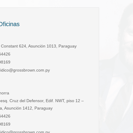
Oficinas
 Constant 624, Asunción 1013, Paraguay
44426
98169
uridico@grossbrown.com.py
morra
sq. Cruz del Defensor, Edif. NWT, piso 12 –
ra, Asunción 1412, Paraguay
44426
98169
uridico@grossbrown.com.py